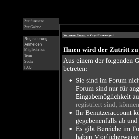
Zur Startseite
Zur Galerie
Yousernet Forum
» Zugriff verweigert
Registrierung
Anmelden
Ihnen wird der Zutritt zu
Mitgliederliste
Team
Aus einem der folgenden Gr
Suche
betreten:
FAQ
Sie sind im Forum nic
Forum sind nur für ang
Eingabemöglichkeit au
registriert sind, können
Ihr Benutzeraccount kö
gegebenenfalls ab und 
Es gibt Bereiche im Fo
haben Möglicherweise 