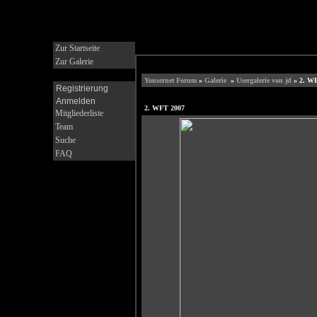
Zur Startseite
Zur Galerie
Yousernet Forum
»
Galerie
»
Usergalerie von jd
» 2. W
Registrierung
Anmelden
2. WFT 2007
Mitgliederliste
Team
Suche
FAQ