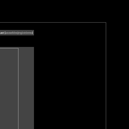
ast [
anmelden
|
registrieren
]