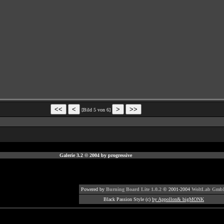
[Bild 5 von 6]
Galerie 3.2 © 2004 by progressive
Powered by
Burning Board Lite 1.0.2
© 2001-2004
WoltLab Gmb
Black Passion Style (c)
by Appollon& bigMONK