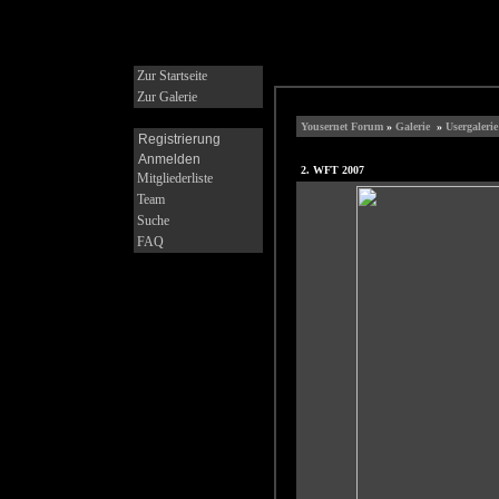
Zur Startseite
Zur Galerie
Yousernet Forum
»
Galerie
»
Usergalerie
Registrierung
Anmelden
2. WFT 2007
Mitgliederliste
Team
Suche
FAQ