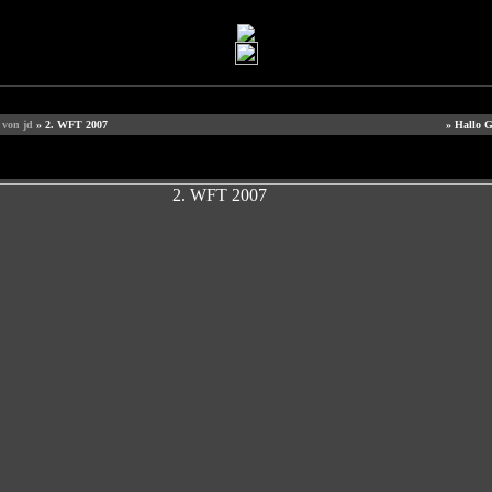
 von jd
» 2. WFT 2007
» Hallo G