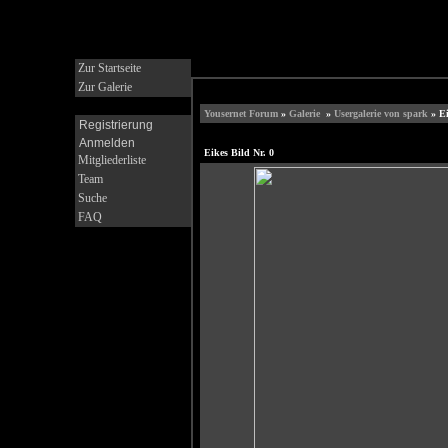
Zur Startseite
Zur Galerie
Yousernet Forum
»
Galerie
»
Usergalerie von spark
» Ei
Registrierung
Anmelden
Eikes Bild Nr. 0
Mitgliederliste
Team
Suche
FAQ