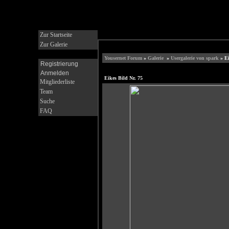
Zur Startseite
Zur Galerie
Yousernet Forum
»
Galerie
»
Usergalerie von spark
» Ei
Registrierung
Anmelden
Eikes Bild Nr. 75
Mitgliederliste
Team
Suche
FAQ