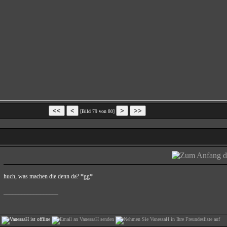
[Bild 79 von 80]
huch, was machen die denn da? *gg*
__________________