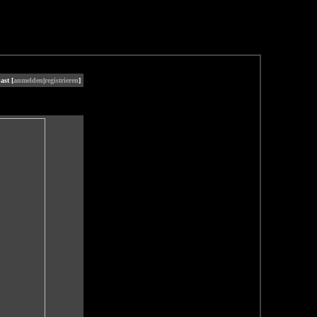
ast [
anmelden
|
registrieren
]