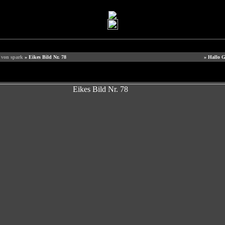
e von spark
» Eikes Bild Nr. 78
» Hallo G