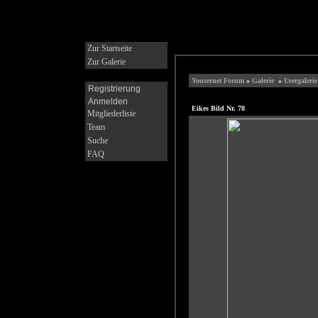
Zur Startseite
Zur Galerie
Yousernet Forum
»
Galerie
»
Usergaleri
Registrierung
Anmelden
Eikes Bild Nr. 78
Mitgliederliste
Team
Suche
FAQ