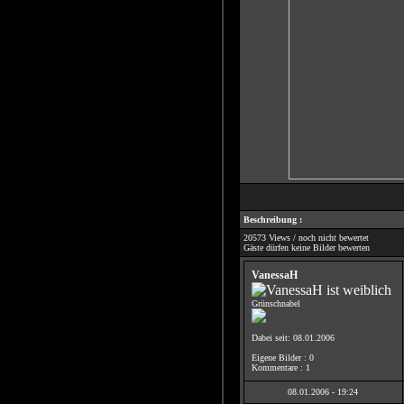
Beschreibung :
20573 Views / noch nicht bewertet
Gäste dürfen keine Bilder bewerten
VanessaH
Grünschnabel
Dabei seit: 08.01.2006
Eigene Bilder : 0
Kommentare : 1
08.01.2006 - 19:24