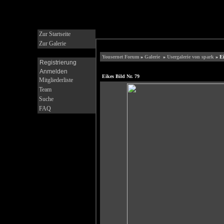
Zur Startseite
Zur Galerie
Yousernet Forum
»
Galerie
»
Usergalerie von spark
» Ei
Registrierung
Anmelden
Eikes Bild Nr. 79
Mitgliederliste
Team
Suche
FAQ