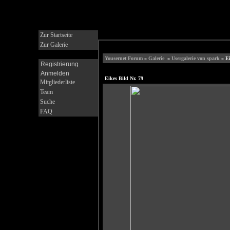
Zur Startseite
Zur Galerie
Yousernet Forum
»
Galerie
»
Usergalerie von spark
» Ei
Registrierung
Anmelden
Eikes Bild Nr. 79
Mitgliederliste
Team
Suche
FAQ