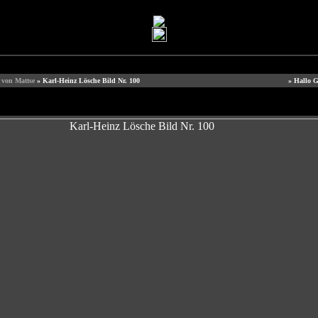
 von Mattse
» Karl-Heinz Lösche Bild Nr. 100
» Hallo G