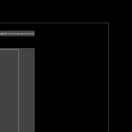
ast [
anmelden
|
registrieren
]