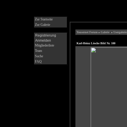
Zur Startseite
Zur Galerie
Yousernet Forum
»
Galerie
»
Usergalerie
Registrierung
Anmelden
Karl-Heinz Lösche Bild Nr. 100
Mitgliederliste
Team
Suche
FAQ