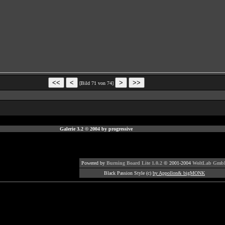
[Bild 71 von 74]
Galerie 3.2 © 2004 by progressive
Powered by
Burning Board Lite 1.0.2
© 2001-2004
WoltLab Gmb
Black Passion Style (c)
by Appollon& bigMONK