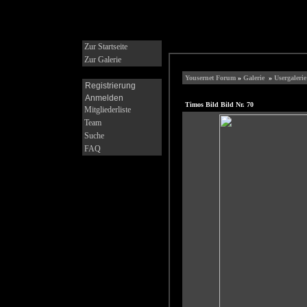
Zur Startseite
Zur Galerie
Yousernet Forum
»
Galerie
»
Usergalerie
Registrierung
Anmelden
Timos Bild Bild Nr. 70
Mitgliederliste
Team
Suche
FAQ