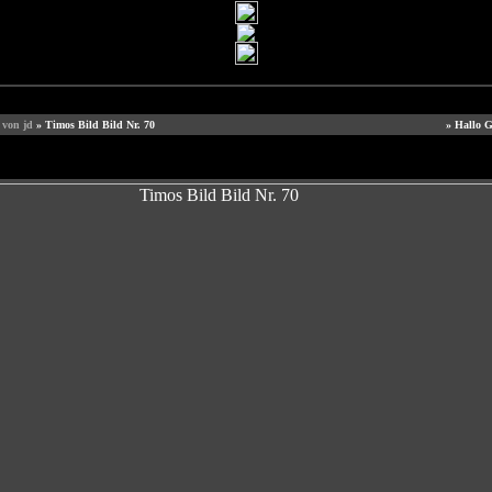
 von jd
» Timos Bild Bild Nr. 70
» Hallo G