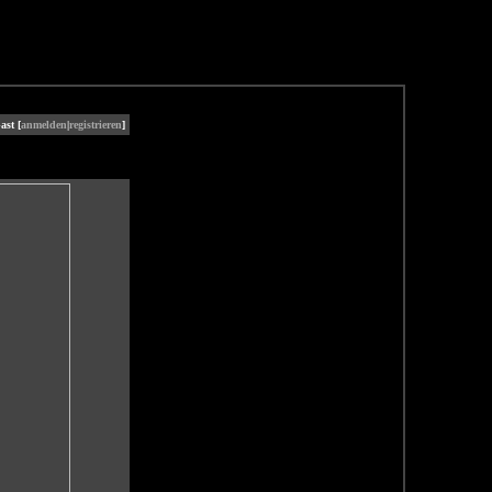
ast [
anmelden
|
registrieren
]