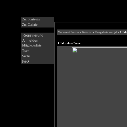
Zur Startseite
Zur Galerie
Yousernet Forum
»
Galerie
»
Usergalerie von jd
» 1 Jah
Registrierung
Anmelden
1 Jahr ohne Dome
Mitgliederliste
Team
Suche
FAQ