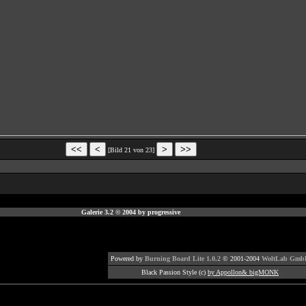
[Bild 21 von 23]
Galerie 3.2 © 2004 by progressive
Powered by
Burning Board Lite 1.0.2
© 2001-2004
WoltLab Gmb
Black Passion Style (c)
by Appollon& bigMONK