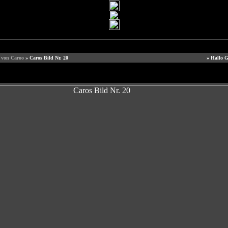
e von Caroo
» Caros Bild Nr. 20
» Hallo G