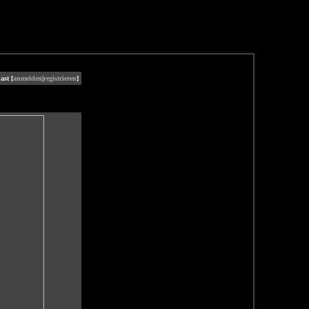
ast [
anmelden
|
registrieren
]