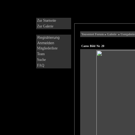
Zur Startseite
Zur Galerie
Yousernet Forum
»
Galerie
»
Usergaleri
Registrierung
Anmelden
Caros Bild Nr. 20
Mitgliederliste
Team
Suche
FAQ