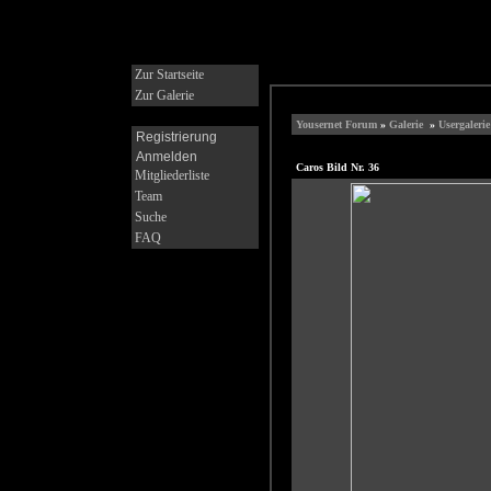
Zur Startseite
Zur Galerie
Yousernet Forum
»
Galerie
»
Usergaleri
Registrierung
Anmelden
Caros Bild Nr. 36
Mitgliederliste
Team
Suche
FAQ