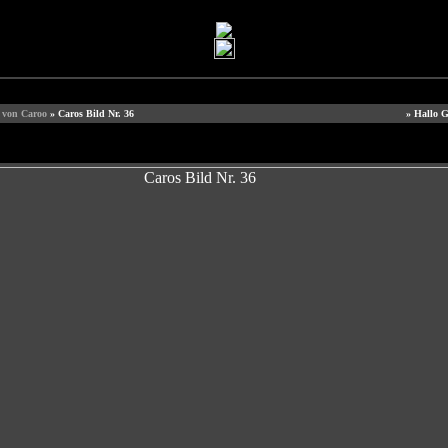
e von Caroo
» Caros Bild Nr. 36
» Hallo G