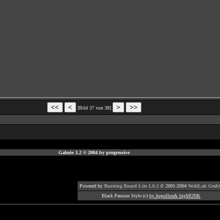
[Bild 37 von 38]
Galerie 3.2 © 2004 by progressive
Powered by
Burning Board Lite 1.0.2
© 2001-2004
WoltLab Gmb
Black Passion Style (c)
by Appollon& bigMONK