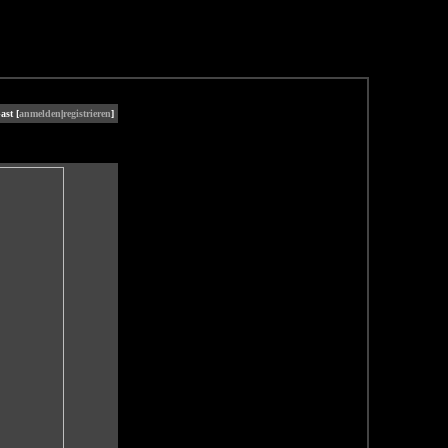
ast [
anmelden
|
registrieren
]