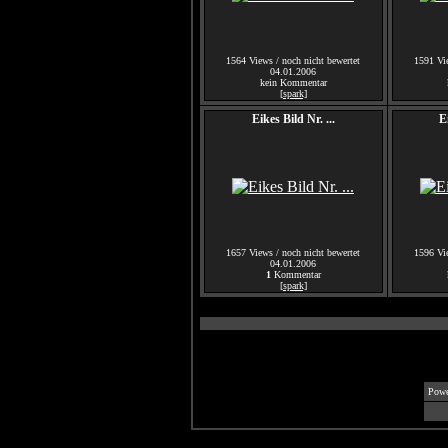
1564 Views / noch nicht bewertet
1591 Vie
04.01.2006
kein Kommentar
[spark]
Eikes Bild Nr. ...
E
1657 Views / noch nicht bewertet
1596 Vie
04.01.2006
1
Kommentar
[spark]
Powe