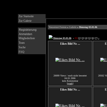
Zur Startseite
Zur Galerie
Yousernet Forum
»
Galerie
» Dienstag 03.01.06
Registrierung
Anmelden
Mitgliederliste
Dienstag 03.01.06
«
[1]
[2]
[3]
[4]
[5]
[6]
[7]
»
Team
Eikes Bild Nr. ...
E
Suche
FAQ
20099 Views / noch nicht bewertet
20562 Vi
04.01.2006
kein Kommentar
[spark]
Eikes Bild Nr. ...
E