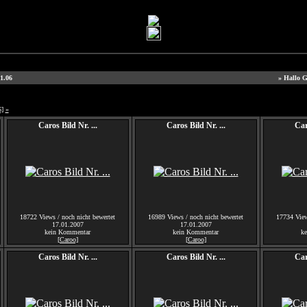
1.06
» Hallo G
6]
»
Caros Bild Nr. ...
Caros Bild Nr. ...
Car
18722 Views / noch nicht bewertet
16989 Views / noch nicht bewertet
17734 View
17.01.2007
17.01.2007
kein Kommentar
kein Kommentar
k
[Caroo]
[Caroo]
Caros Bild Nr. ...
Caros Bild Nr. ...
Car