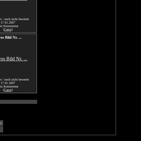
 / noch nicht bewertet
17.01.2007
ein Kommentar
[Caroo]
os Bild Nr. ...
 / noch nicht bewertet
17.01.2007
ein Kommentar
[Caroo]
H