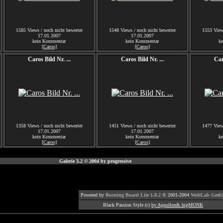
1585 Views / noch nicht bewertet
1548 Views / noch nicht bewertet
1553 Views
17.01.2007
17.01.2007
kein Kommentar
kein Kommentar
k
[Caroo]
[Caroo]
Caros Bild Nr. ...
Caros Bild Nr. ...
Car
1358 Views / noch nicht bewertet
1451 Views / noch nicht bewertet
1477 Views
17.01.2007
17.01.2007
kein Kommentar
kein Kommentar
k
[Caroo]
[Caroo]
Galerie 3.2 © 2004 by progressive
Powered by
Burning Board Lite 1.0.2
© 2001-2004
WoltLab Gmb
Black Passion Style (c)
by Appollon& bigMONK