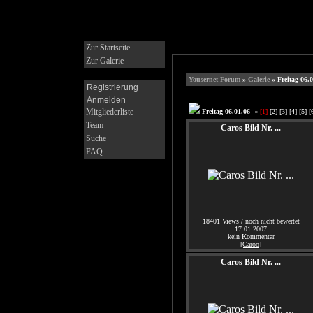
Zur Startseite
Zur Galerie
Yousernet Forum
»
Galerie
» Freitag 06.0
Registrierung
Anmelden
Mitgliederliste
Freitag 06.01.06
«
[1]
[2]
[3]
[4]
[5]
[
Team
Caros Bild Nr. ...
Suche
FAQ
18401 Views / noch nicht bewertet
17.01.2007
kein Kommentar
[Caroo]
Caros Bild Nr. ...