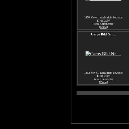
1670 Views / noch nicht bewertet
17.01.2007
kein Kommentar
[Caroo]
Caros Bild Nr. ...
1392 Views / noch nicht bewertet
17.01.2007
kein Kommentar
[Caroo]