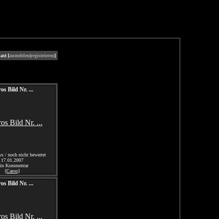
ast [
anmelden
|
registrieren
]
os Bild Nr. ...
s / noch nicht bewertet
17.01.2007
ein Kommentar
[Caroo]
os Bild Nr. ...