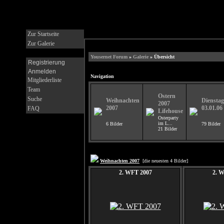
Zur Startseite
Zur Galerie
Yousernet Forum
»
Galerie
» Übersicht
Registrierung
Anmelden
Navigation
Mitgliederliste
Team
Ostern
Suche
Weihnachten
Dienstag
2007
2007
03.01.06
FAQ
Lifehouse
Osterparty
im L...
6 Bilder
79 Bilder
21 Bilder
Weihnachten 2007
[die neuesten 4 Bilder]
2. WFT 2007
2. 