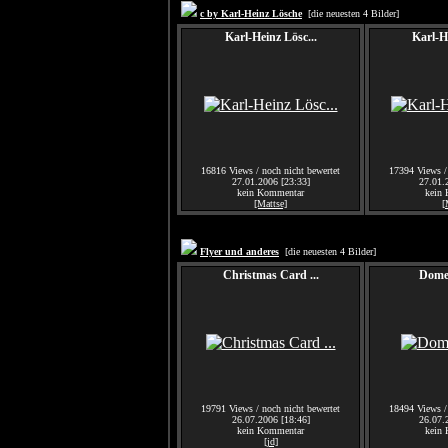
c by Karl-Heinz Lösche
[die neuesten 4 Bilder]
Karl-Heinz Lösc...
Karl-He
16816 Views / noch nicht bewertet
17394 Views / 
27.01.2006 [23:33]
27.01.
kein Kommentar
kein
[Mattse]
[
Flyer und anderes
[die neuesten 4 Bilder]
Christmas Card ...
Dome
19791 Views / noch nicht bewertet
18494 Views / 
26.07.2006 [18:46]
26.07.
kein Kommentar
kein
[jd]