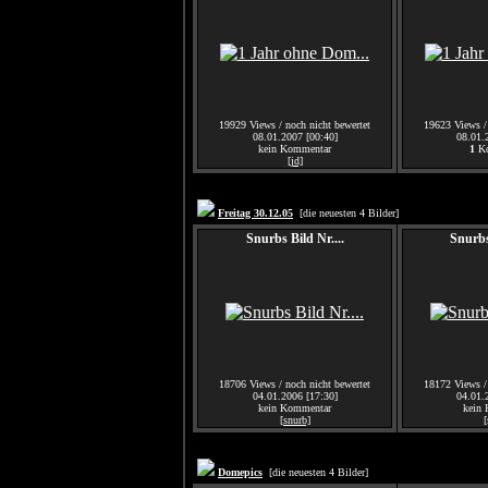
19929 Views / noch nicht bewertet
19623 Views / 
08.01.2007 [00:40]
08.01.
kein Kommentar
1
Ko
[jd]
Freitag 30.12.05
[die neuesten 4 Bilder]
Snurbs Bild Nr....
Snurbs 
18706 Views / noch nicht bewertet
18172 Views / 
04.01.2006 [17:30]
04.01.
kein Kommentar
kein
[snurb]
[
Domepics
[die neuesten 4 Bilder]