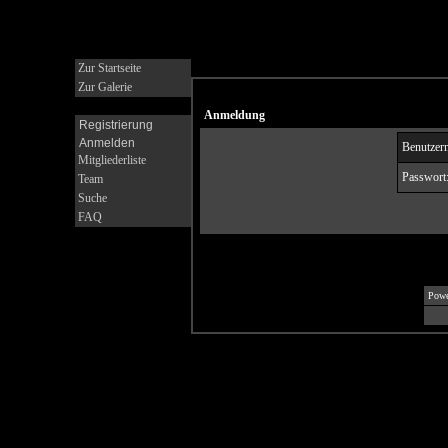
Zur Startseite
Zur Galerie
Anmeldung
Registrierung
Anmelden
Benutzer
Mitgliederliste
Passwort
Team
Suche
FAQ
Powe