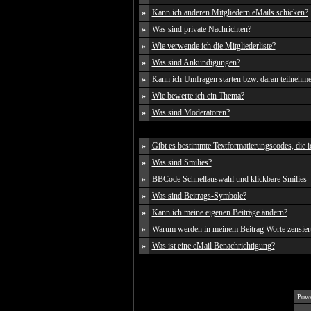
»
Kann ich anderen Mitgliedern eMails schicken?
»
Was sind private Nachrichten?
»
Wie verwende ich die Mitgliederliste?
»
Was sind Ankündigungen?
»
Kann ich Umfragen starten bzw. daran teilnehm
»
Wie bewerte ich ein Thema?
»
Was sind Moderatoren?
»
Gibt es bestimmte Textformatierungscodes, die 
»
Was sind Smilies?
»
BBCode Schnellauswahl und klickbare Smilies
»
Was sind Beitrags-Symbole?
»
Kann ich meine eigenen Beiträge ändern?
»
Warum werden in meinem Beitrag Worte zensier
»
Was ist eine eMail Benachrichtigung?
Powe