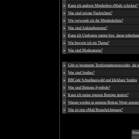
»
Kann ich anderen Mitgliedern eMails schicken?
»
Was sind private Nachrichten?
»
Wie verwende ich die Mitgliederliste?
»
Was sind Ankündigungen?
»
Kann ich Umfragen starten bzw. daran teilnehm
»
Wie bewerte ich ein Thema?
»
Was sind Moderatoren?
»
Gibt es bestimmte Textformatierungscodes, die 
»
Was sind Smilies?
»
BBCode Schnellauswahl und klickbare Smilies
»
Was sind Beitrags-Symbole?
»
Kann ich meine eigenen Beiträge ändern?
»
Warum werden in meinem Beitrag Worte zensier
»
Was ist eine eMail Benachrichtigung?
Powe