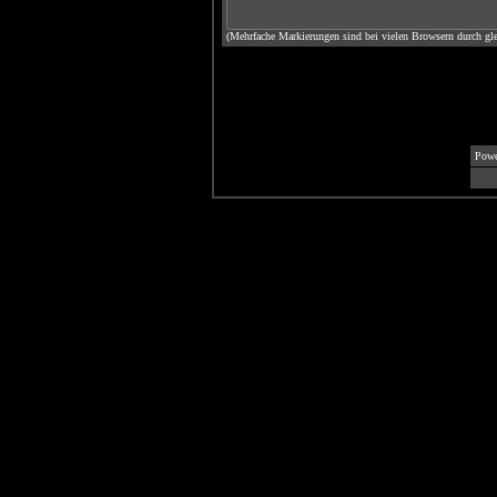
(Mehrfache Markierungen sind bei vielen Browsern durch gle
Powe