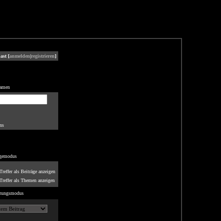
ast [
anmelden
|
registrieren
]
namen
ns
gemodus
reffer als Beiträge anzeigen
reffer als Themen anzeigen
erungsmodus