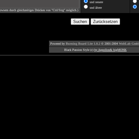
und neuere
i
und ältere
i
owsern durch gleichzeitiges Drücken von "Ctrl/Strg" möglich.)
Powered by
Burning Board Lite 1.0.2
© 2001-2004
WoltLab Gmb
Black Passion Style (c)
by Appollon& bigMONK