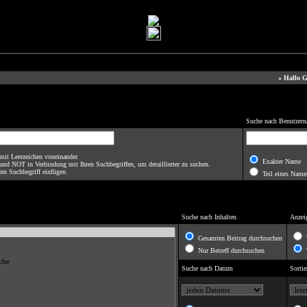
» Hallo G
Suche nach Benutzer
mit Leerzeichen voneinander.
Exakter Name
d NOT in Verbindung mit Ihren Suchbegriffen, um detaillierter zu suchen.
den Suchbegriff einfügen.
Teil eines Name
Suche nach Inhalten
Anzei
Gesamten Beitrag durchsuchen
T
Nur Betreff durchsuchen
T
Suche nach Datum
Sorti